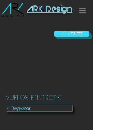
ARK Design
Estudio de Diseño Arquitectonico
Integral
SUSCRIBETE
VUELOS EN DRONE
< Regresar