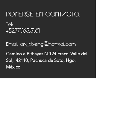
PONERSE EN CONTACTO:
Tel:
+52.771.165.51.81
Email:
ark_desing@hotmail.com
Camino a Pithayas N.124 Fracc. Valle del
Sol, 42110, Pachuca de Soto, Hgo.
México
CONTACTANOS: