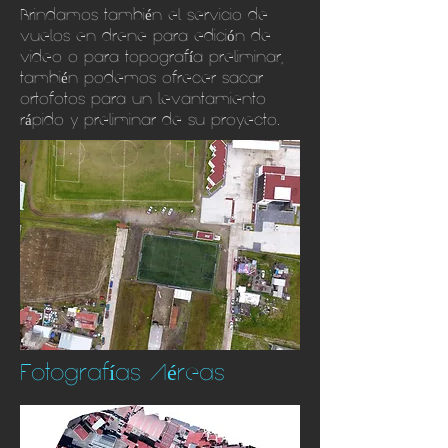
Brindamos también el servicio de
vuelos en drene para edición de
video o para topografía preliminar,
también podemos ofrecer sacar
ortofotos para un levantamiento
rápido y preliminar de su proyecto.
Fotografías
Aéreas