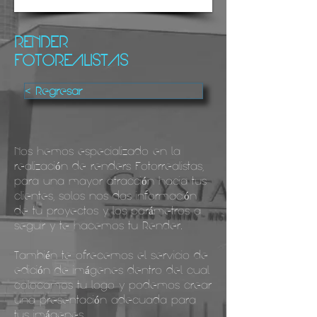
1/4
RENDER
FOTOREALISTAS
< Regresar
Nos hemos especializado en la
realización de renders Fotorrealistas,
para una mayor atracción hacia tus
clientes, solos nos das información
de tu proyectos y los parámetros a
seguir y te hacemos tu Render.
También te ofrecemos el servicio de
edición de imágenes dentro del cual
colocamos tu logo y podemos crear
una presentación adecuada para
tus imágenes.