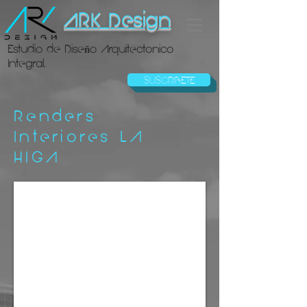
ARK Design
Estudio de Diseño Arquitectonico
Integral
SUSCRIBETE
Renders
Interiores LA
HIGA